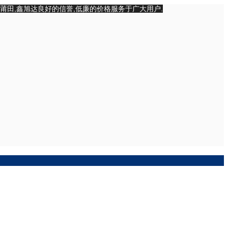
漳州,莆田,鑫旭达良好的信誉,低廉的价格服务于广大用户.