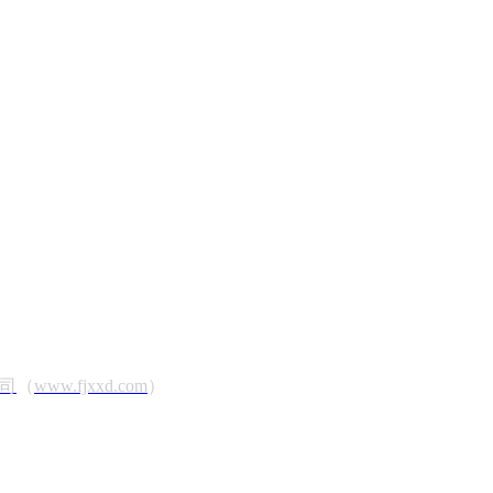
司
（
www.fjxxd.com
）