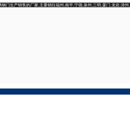
锈钢门
生产销售的厂家
,主要销往福州,南平,宁德,泉州,三明,厦门,龙岩,